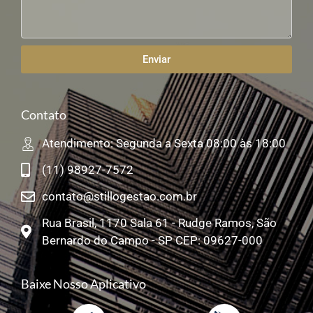
Enviar
Contato
Atendimento: Segunda a Sexta 08:00 às 18:00
(11) 98927-7572
contato@stillogestao.com.br
Rua Brasil, 1170 Sala 61 - Rudge Ramos, São
Bernardo do Campo - SP CEP: 09627-000
Baixe Nosso Aplicativo