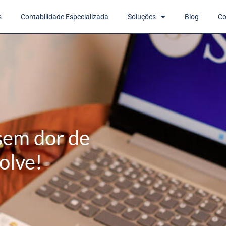
s
Contabilidade Especializada
Soluções
Blog
Co
sem dor de
olve!