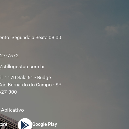
nto: Segunda a Sexta 08:00
0
927-7572
@stillogestao.com.br
il, 1170 Sala 61 - Rudge
São Bernardo do Campo - SP
627-000
 Aplicativo
tore
Google Play