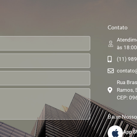
Contato
Atendime
às 18:0
(11) 98
contato
Rua Bras
Ramos, 
CEP: 09
Baixe Nosso
App S