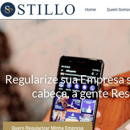
Home
Quem Somo
Regularize sua Empresa 
cabeça, a gente Res
Quero Regularizar Minha Empresa