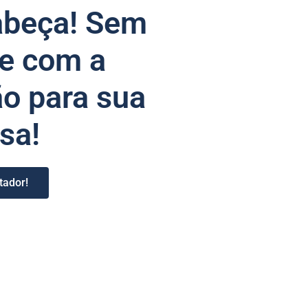
abeça! Sem
 e com a
o para sua
sa!
tador!