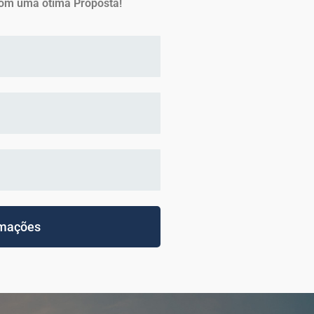
om uma ótima Proposta!
rmações