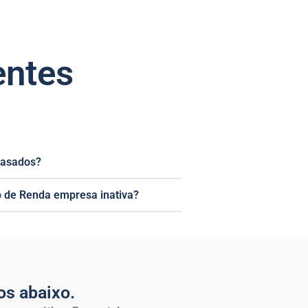
entes
rasados?
 de Renda empresa inativa?
os abaixo.