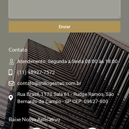
Enviar
Contato
Atendimento: Segunda a Sexta 08:00 às 18:00
(11) 98927-7572
contato@stillogestao.com.br
Rua Brasil, 1170 Sala 61 - Rudge Ramos, São
Bernardo do Campo - SP CEP: 09627-000
Baixe Nosso Aplicativo